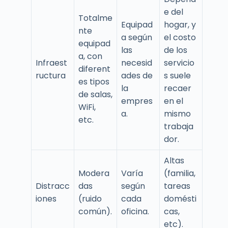
e del
Totalme
Equipad
hogar, y
nte
a según
el costo
equipad
las
de los
a, con
Infraest
necesid
servicio
diferent
ructura
ades de
s suele
es tipos
la
recaer
de salas,
empres
en el
WiFi,
a.
mismo
etc.
trabaja
dor.
Altas
Modera
Varía
(familia,
Distracc
das
según
tareas
iones
(ruido
cada
domésti
común).
oficina.
cas,
etc).