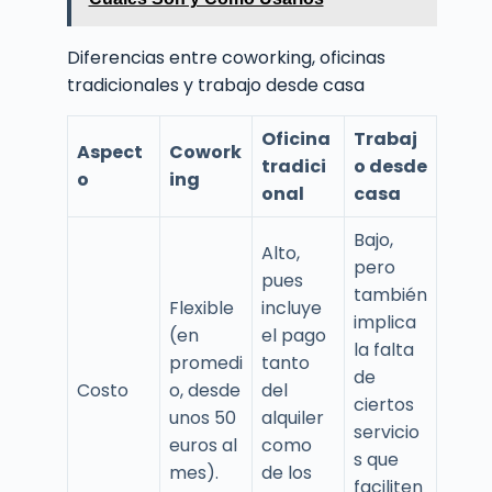
Diferencias entre coworking, oficinas
tradicionales y trabajo desde casa
Oficina
Trabaj
Aspect
Cowork
tradici
o desde
o
ing
onal
casa
Bajo,
Alto,
pero
pues
también
Flexible
incluye
implica
(en
el pago
la falta
promedi
tanto
de
Costo
o, desde
del
ciertos
unos 50
alquiler
servicio
euros al
como
s que
mes).
de los
faciliten