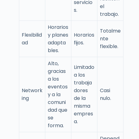
servicio
el
s.
trabajo.
Horarios
Totalme
Flexibilid
y planes
Horarios
nte
ad
adapta
fijos.
flexible.
bles.
Alto,
Limitado
gracias
a los
a los
trabaja
eventos
Network
dores
Casi
y a la
ing
de la
nulo.
comuni
misma
dad que
empres
se
a.
forma.
Depend